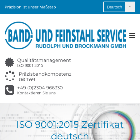
Präzision ist unser Maßstab
Tog
nav
Qualitätsmanagement
ISO 9001:2015
Präzisbandkompetenz
seit 1994
+49 (0)2304 966330
Kontaktieren Sie uns
ISO 9001:2015 Zertifikat
deutsch