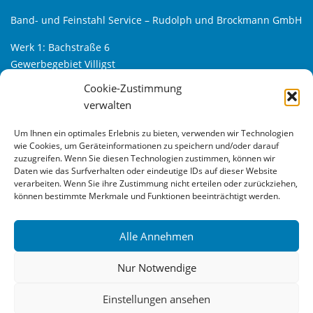
Band- und Feinstahl Service – Rudolph und Brockmann GmbH
Werk 1: Bachstraße 6
Gewerbegebiet Villigst
D-58239 Schwerte
Cookie-Zustimmung
verwalten
Werk 2: Alfred-Klanke-Str. 6
Gewerbegebiet Villigst-Süd
Um Ihnen ein optimales Erlebnis zu bieten, verwenden wir Technologien
D-58239 Schwerte
wie Cookies, um Geräteinformationen zu speichern und/oder darauf
zuzugreifen. Wenn Sie diesen Technologien zustimmen, können wir
Tel.: +49 (0) 23 04 – 9 66 33 – 0
Daten wie das Surfverhalten oder eindeutige IDs auf dieser Website
verarbeiten. Wenn Sie ihre Zustimmung nicht erteilen oder zurückziehen,
Fax: +49 (0) 23 04 – 9 66 33 – 22
können bestimmte Merkmale und Funktionen beeinträchtigt werden.
Web:
www.bfs24.de
Mail:
info@bfs24.de
Alle Annehmen
Nur Notwendige
Der Inhalt dieser Website ist urheberrechtlich geschützt.
Einstellungen ansehen