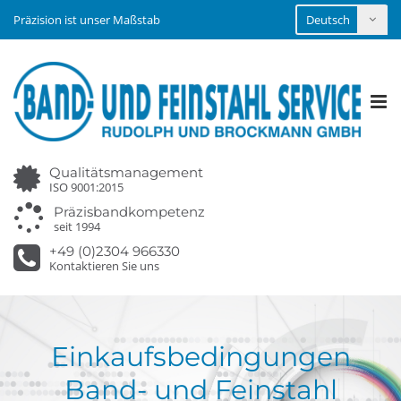
Präzision ist unser Maßstab
Tog
nav
Qualitätsmanagement
ISO 9001:2015
Präzisbandkompetenz
seit 1994
+49 (0)2304 966330
Kontaktieren Sie uns
Einkaufsbedingungen
Band- und Feinstahl