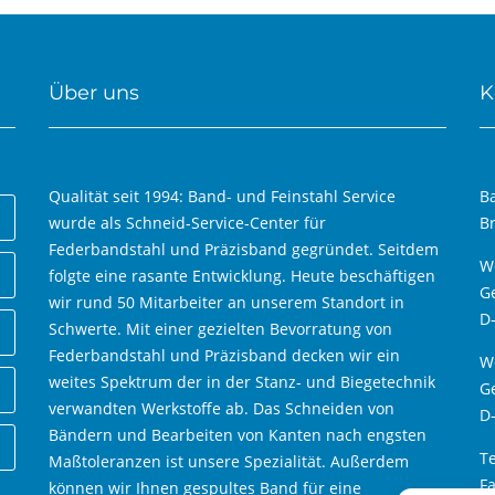
Über uns
K
Qualität seit 1994: Band- und Feinstahl Service
B
wurde als Schneid-Service-Center für
B
Federbandstahl und Präzisband gegründet. Seitdem
W
folgte eine rasante Entwicklung. Heute beschäftigen
Ge
wir rund 50 Mitarbeiter an unserem Standort in
D
Schwerte. Mit einer gezielten Bevorratung von
Federbandstahl und Präzisband decken wir ein
We
weites Spektrum der in der Stanz- und Biegetechnik
Ge
verwandten Werkstoffe ab. Das Schneiden von
D
Bändern und Bearbeiten von Kanten nach engsten
Te
Maßtoleranzen ist unsere Spezialität. Außerdem
Fa
können wir Ihnen gespultes Band für eine