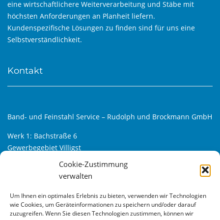
eine wirtschaftlichere Weiterverarbeitung und Stäbe mit
höchsten Anforderungen an Planheit liefern.
Kundenspezifische Lösungen zu finden sind für uns eine
Selbstverständlichkeit.
Kontakt
Band- und Feinstahl Service – Rudolph und Brockmann GmbH
Werk 1: Bachstraße 6
Gewerbegebiet Villigst
D-58239 Schwerte
Cookie-Zustimmung
verwalten
Werk 2: Alfred-Klanke-Str. 6
Gewerbegebiet Villigst-Süd
Um Ihnen ein optimales Erlebnis zu bieten, verwenden wir Technologien
D-58239 Schwerte
wie Cookies, um Geräteinformationen zu speichern und/oder darauf
zuzugreifen. Wenn Sie diesen Technologien zustimmen, können wir