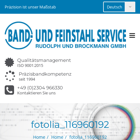
Präzision ist unser Maßstab
Tog
nav
Qualitätsmanagement
ISO 9001:2015
Präzisbandkompetenz
seit 1994
+49 (0)2304 966330
Kontaktieren Sie uns
fotolia_116960192
Home
Home
fotolia_116960192