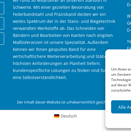
wir rund 50 Mitarbeiter an unserem Standort in
D
Schwerte. Mit einer gezielten Bevorratung von
Federbandstahl und Präzisband decken wir ein
We
weites Spektrum der in der Stanz- und Biegetechnik
Ge
verwandten Werkstoffe ab. Das Schneiden von
D
Bändern und Bearbeiten von Kanten nach engsten
Te
Maßtoleranzen ist unsere Spezialität. Außerdem
Fa
können wir Ihnen gespultes Band für eine
W
wirtschaftlichere Weiterverarbeitung und Stäbe mit
M
höchsten Anforderungen an Planheit liefern.
Um Ihnen ei
Kundenspezifische Lösungen zu finden sind für uns
um Gerätein
eine Selbstverständlichkeit.
Technologie
auf dieser 
zurückziehe
Der Inhalt dieser Website ist urheberrechtlich geschützt.
Alle 
Deutsch