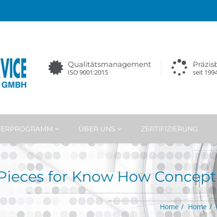
Qualitätsmanagement
Präzi
ISO 9001:2015
seit 199
EFERPROGRAMM
ÜBER UNS
ZERTIFIZIERUNG
 Pieces for Know How Concept
Home
Home