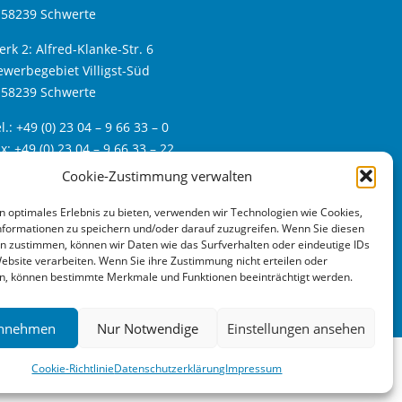
-58239 Schwerte
rk 2: Alfred-Klanke-Str. 6
werbegebiet Villigst-Süd
-58239 Schwerte
l.: +49 (0) 23 04 – 9 66 33 – 0
x: +49 (0) 23 04 – 9 66 33 – 22
eb:
www.bfs24.de
Cookie-Zustimmung verwalten
ail:
info@bfs24.de
n optimales Erlebnis zu bieten, verwenden wir Technologien wie Cookies,
formationen zu speichern und/oder darauf zuzugreifen. Wenn Sie diesen
n zustimmen, können wir Daten wie das Surfverhalten oder eindeutige IDs
Website verarbeiten. Wenn Sie ihre Zustimmung nicht erteilen oder
n, können bestimmte Merkmale und Funktionen beeinträchtigt werden.
Annehmen
Nur Notwendige
Einstellungen ansehen
Cookie-Richtlinie
Datenschutzerklärung
Impressum