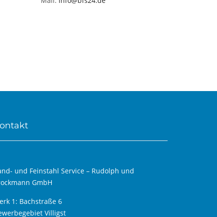
Mail:
info@bfs24.de
ontakt
and- und Feinstahl Service – Rudolph und
rockmann GmbH
erk 1: Bachstraße 6
werbegebiet Villigst