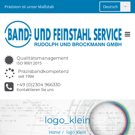
Präzision ist unser Maßstab
Tog
nav
Qualitätsmanagement
ISO 9001:2015
Präzisbandkompetenz
seit 1994
+49 (0)2304 966330
Kontaktieren Sie uns
logo_klein
Home
logo_klein