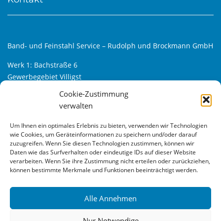
Band- und Feinstahl Service – Rudolph und Brockmann GmbH
Werk 1: Bachstraße 6
Gewerbegebiet Villigst
D-58239 Schwerte
Cookie-Zustimmung
verwalten
Werk 2: Alfred-Klanke-Str. 6
Gewerbegebiet Villigst-Süd
Um Ihnen ein optimales Erlebnis zu bieten, verwenden wir Technologien
D-58239 Schwerte
wie Cookies, um Geräteinformationen zu speichern und/oder darauf
zuzugreifen. Wenn Sie diesen Technologien zustimmen, können wir
Tel.: +49 (0) 23 04 – 9 66 33 – 0
Daten wie das Surfverhalten oder eindeutige IDs auf dieser Website
verarbeiten. Wenn Sie ihre Zustimmung nicht erteilen oder zurückziehen,
Fax: +49 (0) 23 04 – 9 66 33 – 22
können bestimmte Merkmale und Funktionen beeinträchtigt werden.
Web:
www.bfs24.de
Mail:
info@bfs24.de
Alle Annehmen
Nur Notwendige