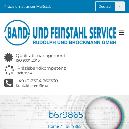
Präzision ist unser Maßstab
Tog
nav
Qualitätsmanagement
ISO 9001:2015
Präzisbandkompetenz
seit 1994
+49 (0)2304 966330
Kontaktieren Sie uns
lb6r9865
Home
lb6r9865