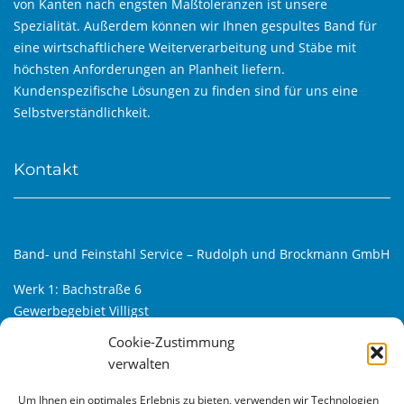
von Kanten nach engsten Maßtoleranzen ist unsere
Spezialität. Außerdem können wir Ihnen gespultes Band für
eine wirtschaftlichere Weiterverarbeitung und Stäbe mit
höchsten Anforderungen an Planheit liefern.
Kundenspezifische Lösungen zu finden sind für uns eine
Selbstverständlichkeit.
Kontakt
Band- und Feinstahl Service – Rudolph und Brockmann GmbH
Werk 1: Bachstraße 6
Gewerbegebiet Villigst
D-58239 Schwerte
Cookie-Zustimmung
verwalten
Werk 2: Alfred-Klanke-Str. 6
Gewerbegebiet Villigst-Süd
Um Ihnen ein optimales Erlebnis zu bieten, verwenden wir Technologien