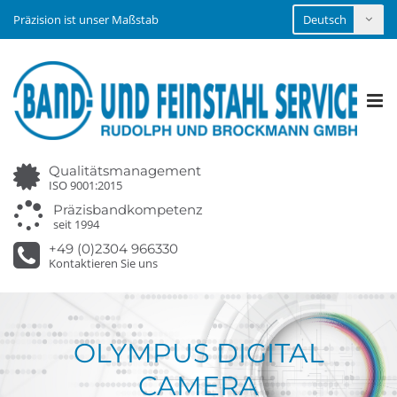
Präzision ist unser Maßstab
Tog
nav
Qualitätsmanagement
ISO 9001:2015
Präzisbandkompetenz
seit 1994
+49 (0)2304 966330
Kontaktieren Sie uns
OLYMPUS DIGITAL
CAMERA