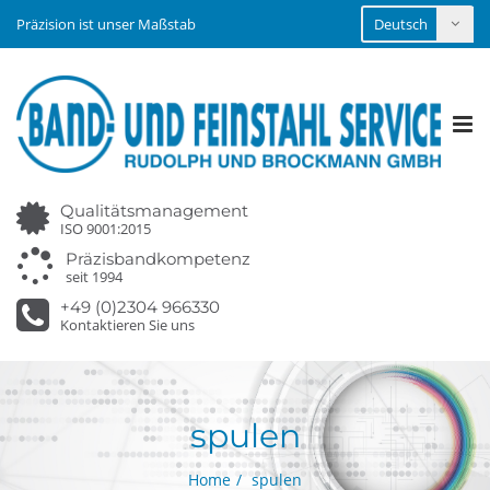
Präzision ist unser Maßstab
Tog
nav
Qualitätsmanagement
ISO 9001:2015
Präzisbandkompetenz
seit 1994
+49 (0)2304 966330
Kontaktieren Sie uns
spulen
Home
spulen