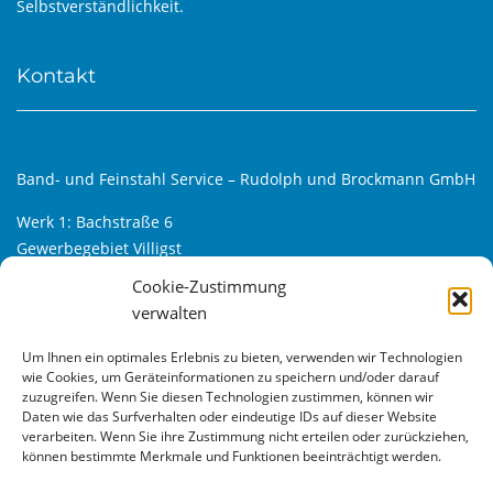
Selbstverständlichkeit.
Kontakt
Band- und Feinstahl Service – Rudolph und Brockmann GmbH
Werk 1: Bachstraße 6
Gewerbegebiet Villigst
D-58239 Schwerte
Cookie-Zustimmung
verwalten
Werk 2: Alfred-Klanke-Str. 6
Gewerbegebiet Villigst-Süd
Um Ihnen ein optimales Erlebnis zu bieten, verwenden wir Technologien
D-58239 Schwerte
wie Cookies, um Geräteinformationen zu speichern und/oder darauf
zuzugreifen. Wenn Sie diesen Technologien zustimmen, können wir
Tel.: +49 (0) 23 04 – 9 66 33 – 0
Daten wie das Surfverhalten oder eindeutige IDs auf dieser Website
verarbeiten. Wenn Sie ihre Zustimmung nicht erteilen oder zurückziehen,
Fax: +49 (0) 23 04 – 9 66 33 – 22
können bestimmte Merkmale und Funktionen beeinträchtigt werden.
Web:
www.bfs24.de