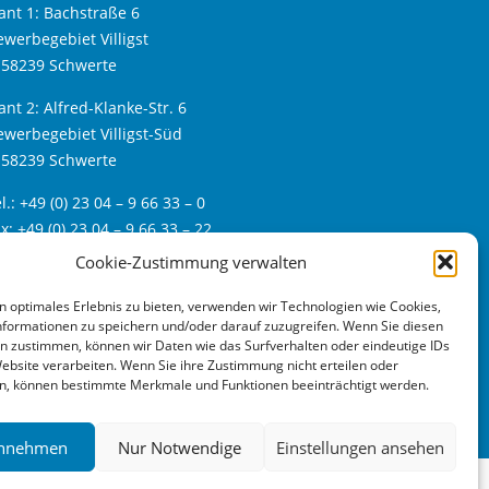
ant 1: Bachstraße 6
werbegebiet Villigst
-58239 Schwerte
ant 2: Alfred-Klanke-Str. 6
werbegebiet Villigst-Süd
-58239 Schwerte
l.: +49 (0) 23 04 – 9 66 33 – 0
x: +49 (0) 23 04 – 9 66 33 – 22
eb:
www.bfs24.de
Cookie-Zustimmung verwalten
ail:
info@bfs24.de
n optimales Erlebnis zu bieten, verwenden wir Technologien wie Cookies,
formationen zu speichern und/oder darauf zuzugreifen. Wenn Sie diesen
n zustimmen, können wir Daten wie das Surfverhalten oder eindeutige IDs
Website verarbeiten. Wenn Sie ihre Zustimmung nicht erteilen oder
n, können bestimmte Merkmale und Funktionen beeinträchtigt werden.
Annehmen
Nur Notwendige
Einstellungen ansehen