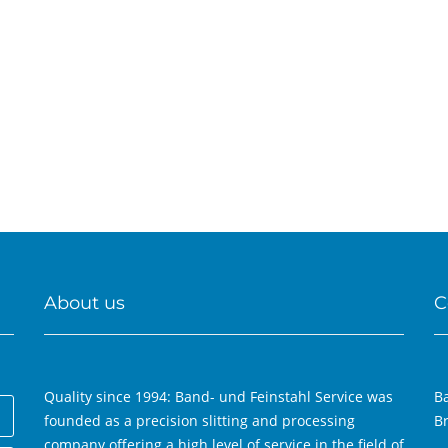
About us
C
Quality since 1994: Band- und Feinstahl Service was
B
founded as a precision slitting and processing
B
company offering a high level of service in the field of