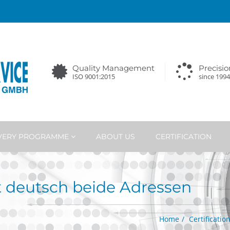
Quality Management
Precisio
ISO 9001:2015
since 1994
IVERY PROGRAMME
ABOUT US
CERTIFICATION
at deutsch beide Adressen
Home
Certificatio