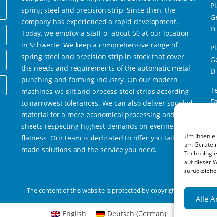
Pl
spring steel and precision strip. Since then, the
Ge
company has experienced a rapid development.
D
Today, we employ a staff of about 50 at our location
in Schwerte. We keep a comprehensive range of
Pl
spring steel and precision strip in stock that cover
Ge
the needs and requirements of the automatic metal
D
punching and forming industry. On our modern
Te
machines we slit and process steel strips according
Fa
to narrowest tolerances. We can also deliver spooled
W
material for a more economical processing and
M
sheets respecting highest demands on evenness and
Um Ihnen ei
flatness. Our team is dedicated to offer you tailor-
um Gerätein
made solutions and the service you need.
Technologie
auf dieser 
zurückziehe
The content of this website is protected by copyright law.
Alle 
English
Deutsch
(
German
)