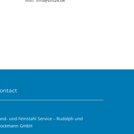
Mail:
info@bfs24.de
ontact
and- und Feinstahl Service – Rudolph und
rockmann GmbH