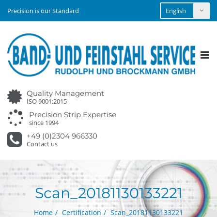
Precision is our Standard
Tog
nav
Quality Management
ISO 9001:2015
Precision Strip Expertise
since 1994
+49 (0)2304 966330
Contact us
Scan_20181130133221
Home
Certification
Scan_20181130133221