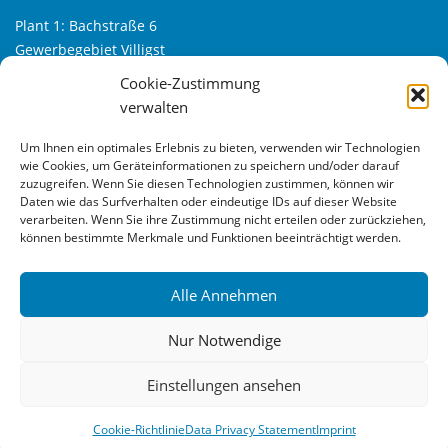
Plant 1: Bachstraße 6
Gewerbegebiet Villigst
D-58239 Schwerte
Cookie-Zustimmung
verwalten
Plant 2: Alfred-Klanke-Str. 6
Gewerbegebiet Villigst-Süd
Um Ihnen ein optimales Erlebnis zu bieten, verwenden wir Technologien
D-58239 Schwerte
wie Cookies, um Geräteinformationen zu speichern und/oder darauf
zuzugreifen. Wenn Sie diesen Technologien zustimmen, können wir
Tel.: +49 (0) 23 04 – 9 66 33 – 0
Daten wie das Surfverhalten oder eindeutige IDs auf dieser Website
verarbeiten. Wenn Sie ihre Zustimmung nicht erteilen oder zurückziehen,
Fax: +49 (0) 23 04 – 9 66 33 – 22
können bestimmte Merkmale und Funktionen beeinträchtigt werden.
Web:
www.bfs24.de
Mail:
info@bfs24.de
Alle Annehmen
Nur Notwendige
The content of this website is protected by copyright law.
Einstellungen ansehen
English
Deutsch
(
German
)
Cookie-Richtlinie
Data Privacy Statement
Imprint